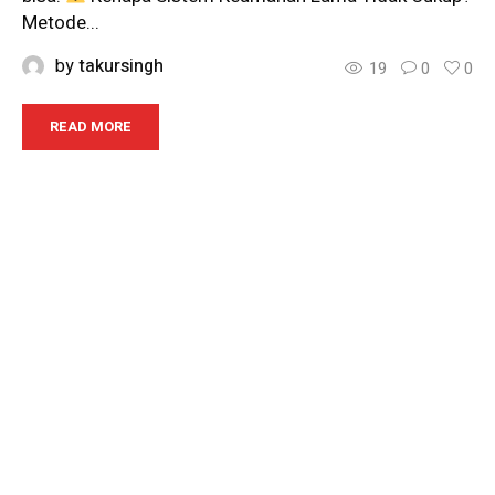
Metode...
by
takursingh
19
0
0
READ MORE