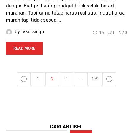
dengan Budget Laptop budget tidak selalu berarti
murahan. Tapi kamu tetap harus realistis. Ingat, harga
murah tapi tidak sesuai...
by
takursingh
15
0
0
READ MORE
1
2
3
…
179
CARI ARTIKEL