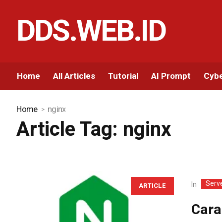
DDS.WEB.ID
Home
All Articles
Tutorial
AI Prompt
Cybe
Home
nginx
Article Tag:
nginx
Serv
In
ARTICLE
Cara