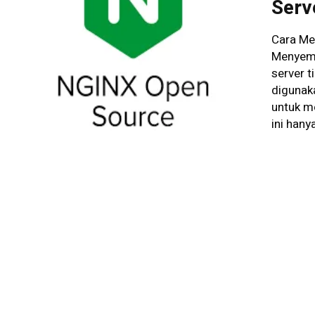
Serv
Cara Me
Menyemb
server 
digunaka
untuk me
ini hany