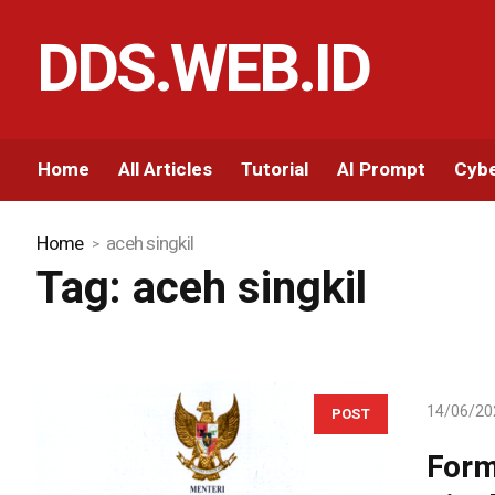
DDS.WEB.ID
Home
All Articles
Tutorial
AI Prompt
Cybe
Home
aceh singkil
Tag:
aceh singkil
14/06/20
POST
Form