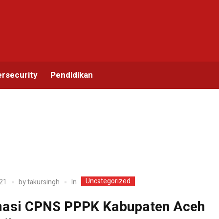
rsecurity
Pendidikan
Uncategorized
In
21
by
takursingh
asi CPNS PPPK Kabupaten Aceh