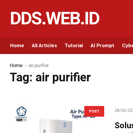
DDS.WEB.ID
Home
All Articles
Tutorial
AI Prompt
Cybe
Home
air purifier
Tag:
air purifier
28/06/20
POST
Solu