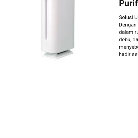
Puri
Solusi U
Dengan C
dalam r
debu, d
menyeba
hadir se