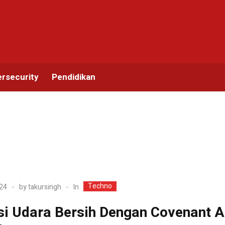
rsecurity
Pendidikan
Techno
In
24
by
takursingh
si Udara Bersih Dengan Covenant A