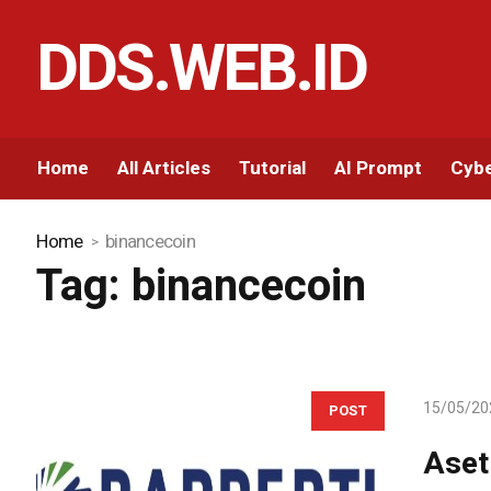
DDS.WEB.ID
Home
All Articles
Tutorial
AI Prompt
Cybe
Home
binancecoin
Tag:
binancecoin
15/05/20
POST
Aset