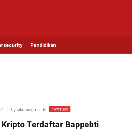
rsecurity
Pendidikan
Investasi
In
21
by
takursingh
 Kripto Terdaftar Bappebti