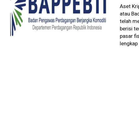
Aset Kri
atau Ba
telah m
berisi t
pasar fi
lengkap 