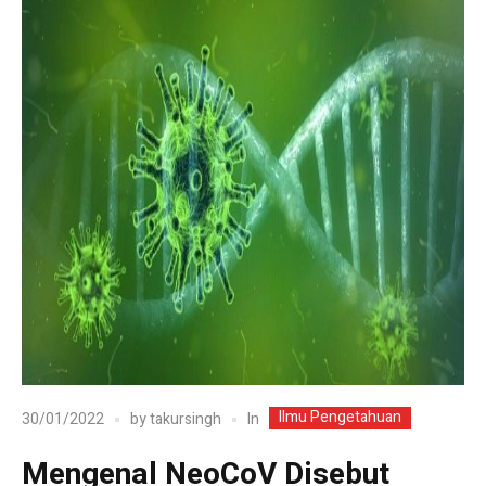
Ilmu Pengetahuan
In
30/01/2022
by
takursingh
Mengenal NeoCoV Disebut