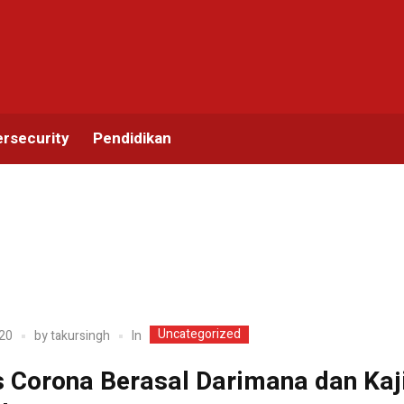
rsecurity
Pendidikan
Uncategorized
In
20
by
takursingh
s Corona Berasal Darimana dan Kaj