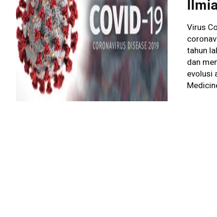
Ilmi
Virus C
coronav
tahun l
dan men
evolusi 
Medicine