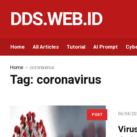
DDS.WEB.ID
Home
All Articles
Tutorial
AI Prompt
Cybe
Home
coronavirus
Tag:
coronavirus
06/04/20
POST
Viru