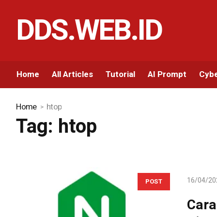
DDS.WEB.ID
Home
All Articles
Tutorial
AI Prompt
Cybe
Home
htop
Tag:
htop
16/04/20
POST
Cara