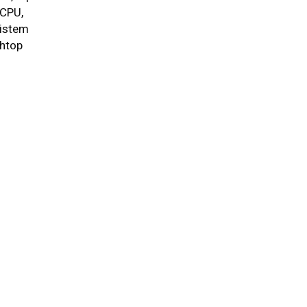
 CPU,
sistem
 htop