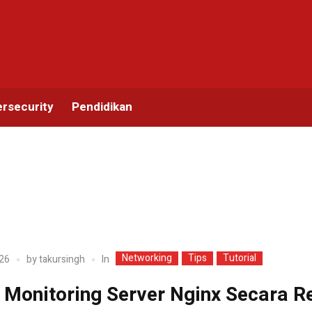
rsecurity
Pendidikan
Networking
Tips
Tutorial
In
26
by
takursingh
 Monitoring Server Nginx Secara R