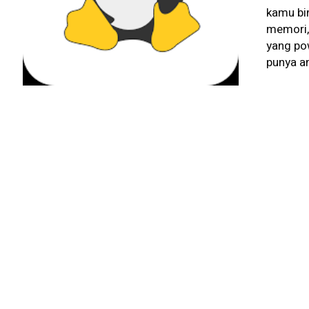
kamu bi
memori,
yang po
punya an