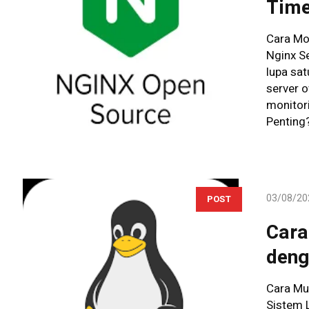
Tim
Cara Mo
Nginx Se
lupa sat
server o
monitori
Penting
03/08/20
POST
Cara
deng
Cara Mu
Sistem L