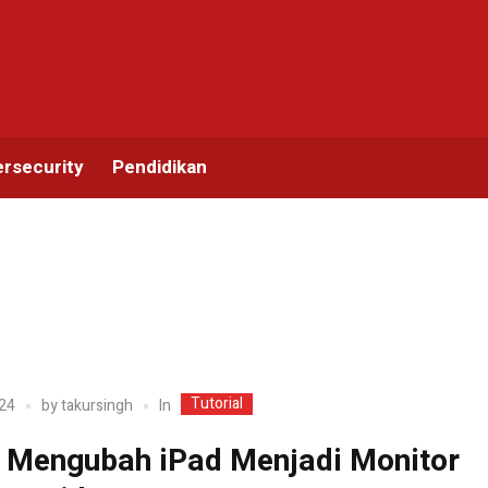
rsecurity
Pendidikan
Tutorial
In
24
by
takursingh
 Mengubah iPad Menjadi Monitor