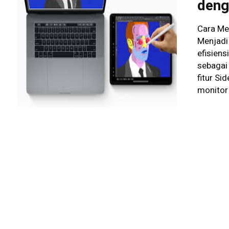
deng
Cara Me
Menjadi 
efisiens
sebagai
fitur S
monitor 