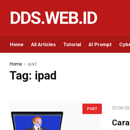
DDS.WEB.ID
Home
All Articles
Tutorial
AI Prompt
Cybe
Home
ipad
Tag:
ipad
25/06/20
POST
Cara