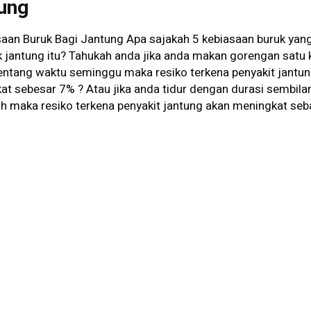
ung
saan Buruk Bagi Jantung Apa sajakah 5 kebiasaan buruk yan
 jantung itu? Tahukah anda jika anda makan gorengan satu k
entang waktu seminggu maka resiko terkena penyakit jantu
at sebesar 7% ? Atau jika anda tidur dengan durasi sembila
bih maka resiko terkena penyakit jantung akan meningkat se