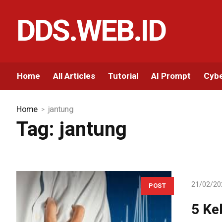
DDS.WEB.ID
Home
All Articles
Tutorial
AI Prompt
Cybe
Home
jantung
Tag:
jantung
21/02/20
POST
5 Ke