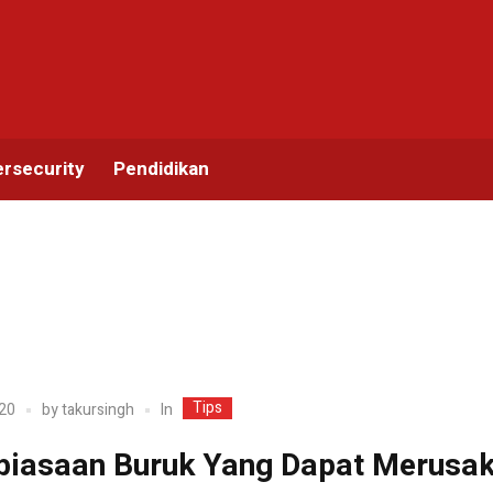
rsecurity
Pendidikan
Tips
In
20
by
takursingh
biasaan Buruk Yang Dapat Merusa