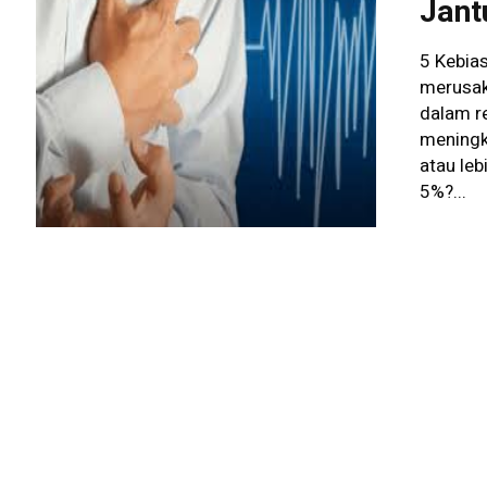
Jant
5 Kebia
merusak
dalam r
meningk
atau le
5%?...