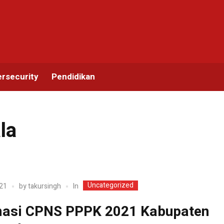
rsecurity
Pendidikan
la
Uncategorized
In
21
by
takursingh
asi CPNS PPPK 2021 Kabupaten