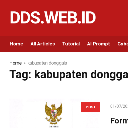
DDS.WEB.ID
Home
All Articles
Tutorial
AI Prompt
Cybe
Home
kabupaten donggala
Tag:
kabupaten dongga
01/07/20
POST
Form