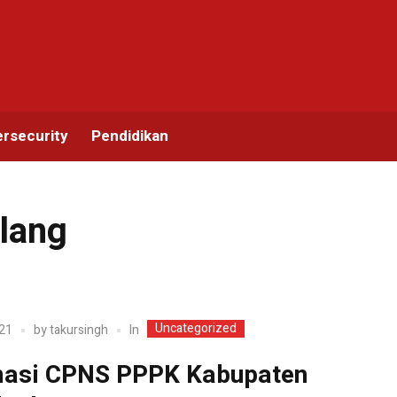
rsecurity
Pendidikan
lang
Uncategorized
In
21
by
takursingh
asi CPNS PPPK Kabupaten