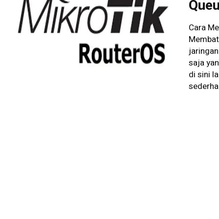
Queu
Cara Me
Membata
jaringan
saja yan
di sini 
sederhan