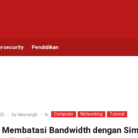
rsecurity
Pendidikan
Computer
Networking
Tutorial
In
25
by
takursingh
 Membatasi Bandwidth dengan Sim