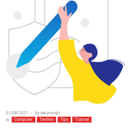
01/08/2021
by
takursingh
Computer
Techno
Tips
Tutorial
In