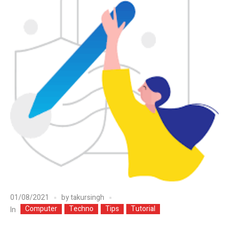
01/08/2021
by
takursingh
Computer
Techno
Tips
Tutorial
In