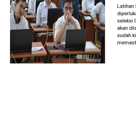
Latihan
diperlu
seleksi
akan di
sudah k
memasti