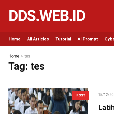
DDS.WEB.ID
Home
All Articles
Tutorial
AI Prompt
Cybe
Home
tes
Tag:
tes
15/12/20
POST
Lati