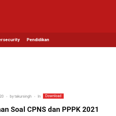
rsecurity
Pendidikan
Download
In
20
by
takursingh
han Soal CPNS dan PPPK 2021