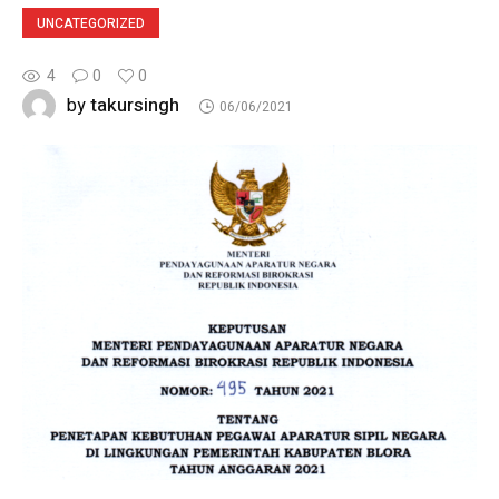
UNCATEGORIZED
4
0
0
takursingh
by
06/06/2021