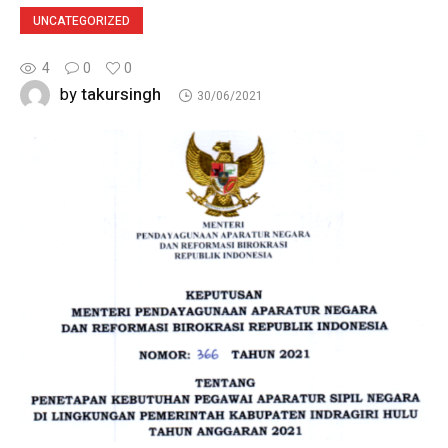
UNCATEGORIZED
4
0
0
takursingh
by
30/06/2021