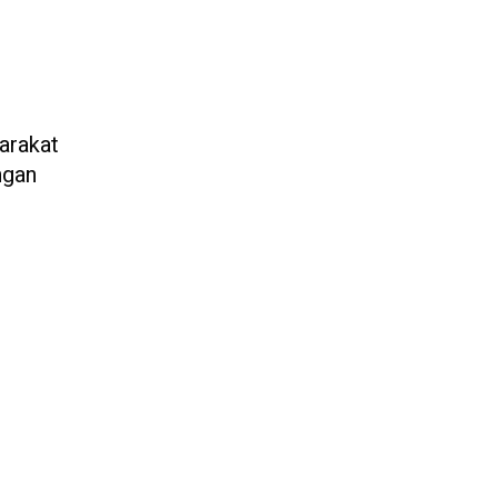
arakat
ngan