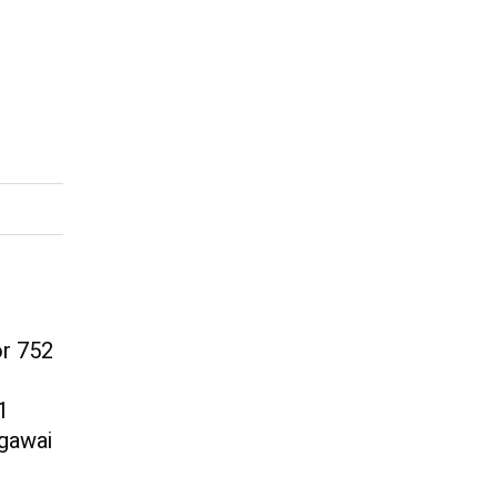
r 752
1
egawai