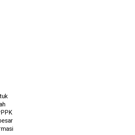
tuk
lah
 PPPK
besar
rmasi