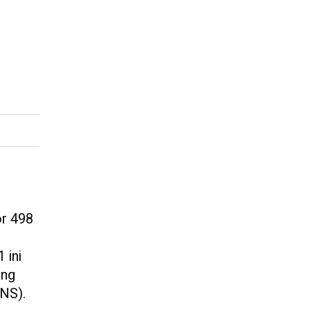
r 498
 ini
ang
PNS).