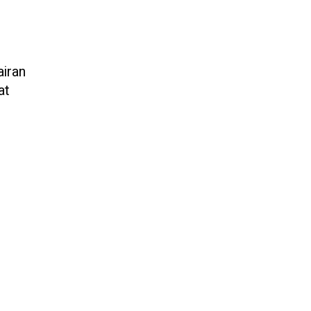
airan
at