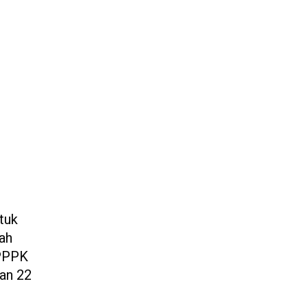
tuk
lah
 PPPK
an 22