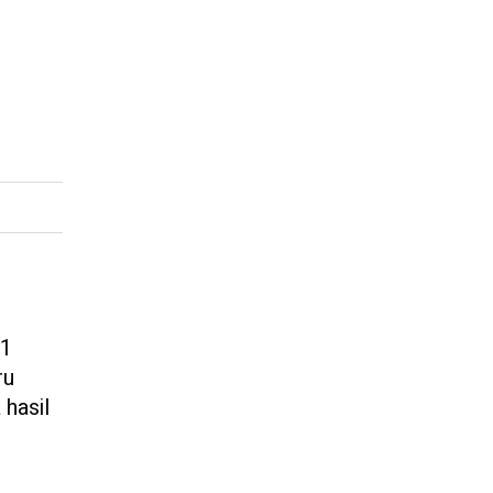
21
ru
 hasil