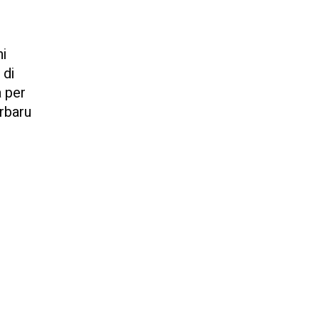
ni
 di
a per
rbaru