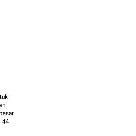
tuk
lah
besar
n 44