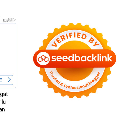
ngat
rlu
an