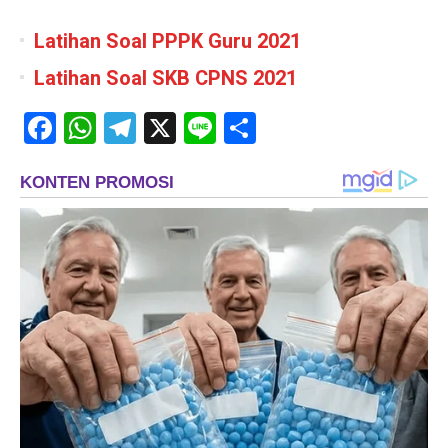
Latihan Soal PPPK Guru 2021
Latihan Soal SKB CPNS 2021
Facebook
WhatsApp
Telegram
X
Line
Share