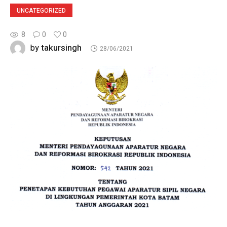
UNCATEGORIZED
8
0
0
takursingh
by
28/06/2021