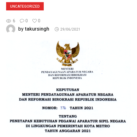
UNCATEGORIZED
6
0
0
takursingh
by
29/06/2021