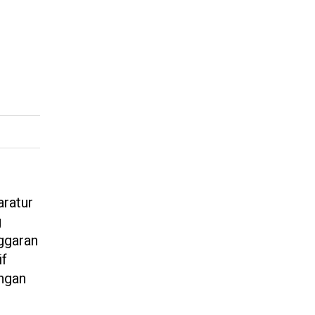
ratur
g
ggaran
if
engan