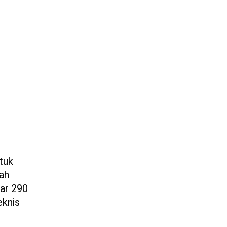
tuk
lah
ar 290
eknis