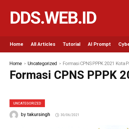
DDS.WEB.ID
Home
All Articles
Tutorial
AI Prompt
Cybe
Home
Uncategorized
Formasi CPNS PPPK 2021 Kota P
Formasi CPNS PPPK 20
UNCATEGORIZED
takursingh
by
30/06/2021