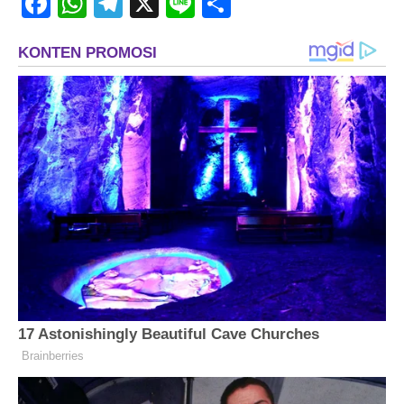
Facebook
WhatsApp
Telegram
X
Line
Share