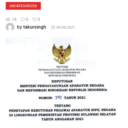
UNCATEGORIZED
14
0
0
takursingh
by
30/06/2021