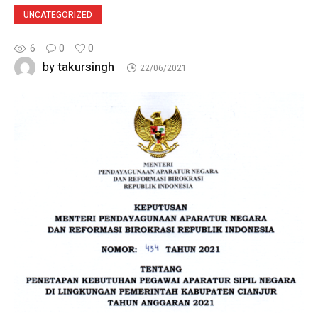
UNCATEGORIZED
6
0
0
takursingh
by
22/06/2021