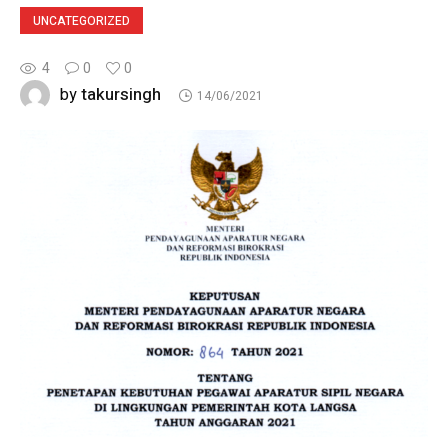
UNCATEGORIZED
4
0
0
takursingh
by
14/06/2021