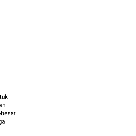
tuk
lah
ebesar
ga