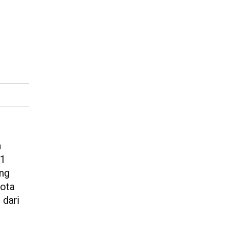
n
21
ang
kota
 dari