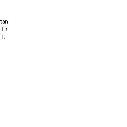
atan
Ilir
 I,