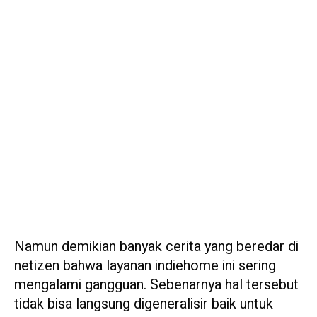
Namun demikian banyak cerita yang beredar di
netizen bahwa layanan indiehome ini sering
mengalami gangguan. Sebenarnya hal tersebut
tidak bisa langsung digeneralisir baik untuk