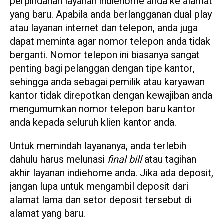
perpindahan layanan indiehome anda ke alamat
yang baru. Apabila anda berlangganan dual play
atau layanan internet dan telepon, anda juga
dapat meminta agar nomor telepon anda tidak
berganti. Nomor telepon ini biasanya sangat
penting bagi pelanggan dengan tipe kantor,
sehingga anda sebagai pemilik atau karyawan
kantor tidak direpotkan dengan kewajiban anda
mengumumkan nomor telepon baru kantor
anda kepada seluruh klien kantor anda.
Untuk memindah layananya, anda terlebih
dahulu harus melunasi
final bill
atau tagihan
akhir layanan indiehome anda. Jika ada deposit,
jangan lupa untuk mengambil deposit dari
alamat lama dan setor deposit tersebut di
alamat yang baru.