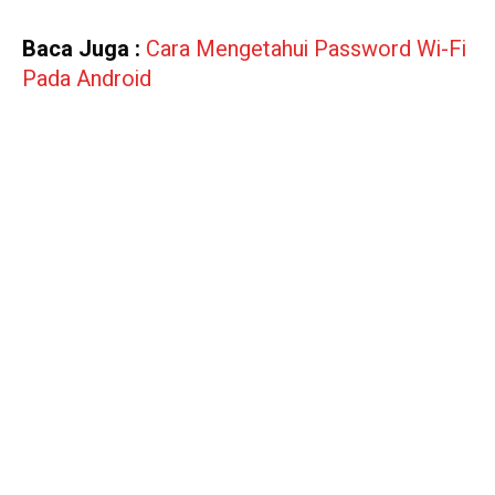
Baca Juga :
Cara Mengetahui Password Wi-Fi
Pada Android