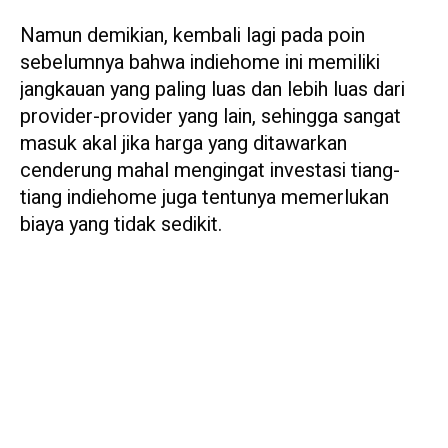
Namun demikian, kembali lagi pada poin
sebelumnya bahwa indiehome ini memiliki
jangkauan yang paling luas dan lebih luas dari
provider-provider yang lain, sehingga sangat
masuk akal jika harga yang ditawarkan
cenderung mahal mengingat investasi tiang-
tiang indiehome juga tentunya memerlukan
biaya yang tidak sedikit.