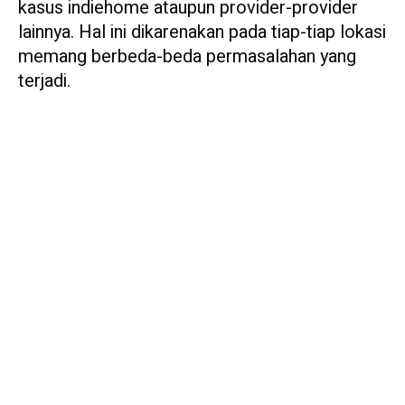
kasus indiehome ataupun provider-provider
lainnya. Hal ini dikarenakan pada tiap-tiap lokasi
memang berbeda-beda permasalahan yang
terjadi.