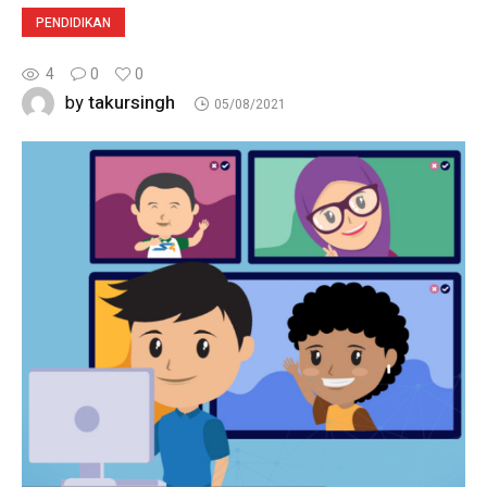
PENDIDIKAN
4
0
0
takursingh
by
05/08/2021