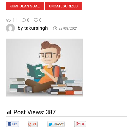
KUMPULAN SOAL
UNCATEGORIZED
11
0
0
takursingh
by
28/08/2021
Post Views:
387
0
0
0
0