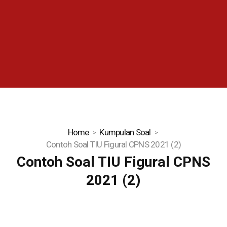
Home
Kumpulan Soal
Contoh Soal TIU Figural CPNS 2021 (2)
Contoh Soal TIU Figural CPNS
2021 (2)