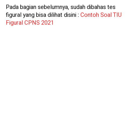
Pada bagian sebelumnya, sudah dibahas tes
figural yang bisa dilihat disini :
Contoh Soal TIU
Figural CPNS 2021