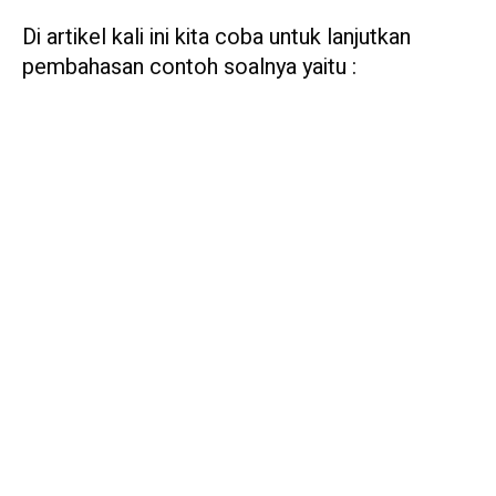
Di artikel kali ini kita coba untuk lanjutkan
pembahasan contoh soalnya yaitu :