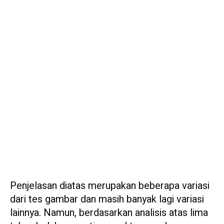
Penjelasan diatas merupakan beberapa variasi
dari tes gambar dan masih banyak lagi variasi
lainnya. Namun, berdasarkan analisis atas lima