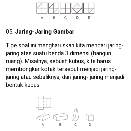
Jaring-Jaring Gambar
Tipe soal ini mengharuskan kita mencari jaring-
jaring atas suatu benda 3 dimensi (bangun
ruang). Misalnya, sebuah kubus, kita harus
membongkar kotak tersebut menjadi jaring-
jaring atau sebaliknya, dari jaring- jaring menjadi
bentuk kubus.