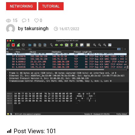
NETWORKING
TUTORIAL
15
1
0
takursingh
by
16/07/2022
Post Views:
101