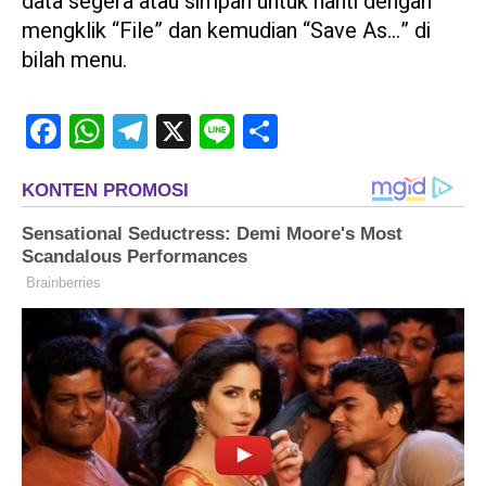
data segera atau simpan untuk nanti dengan
mengklik “File” dan kemudian “Save As…” di
bilah menu.
Facebook
WhatsApp
Telegram
X
Line
Share