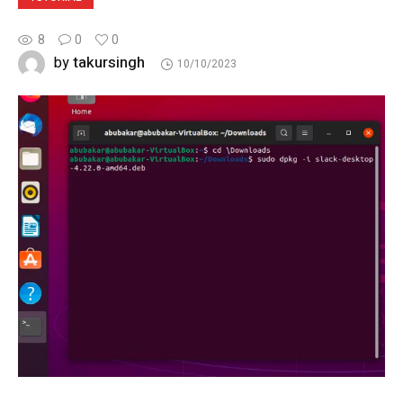
8
0
0
takursingh
by
10/10/2023