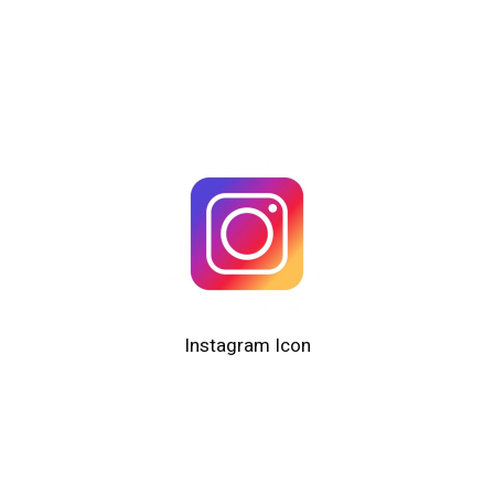
Instagram Icon