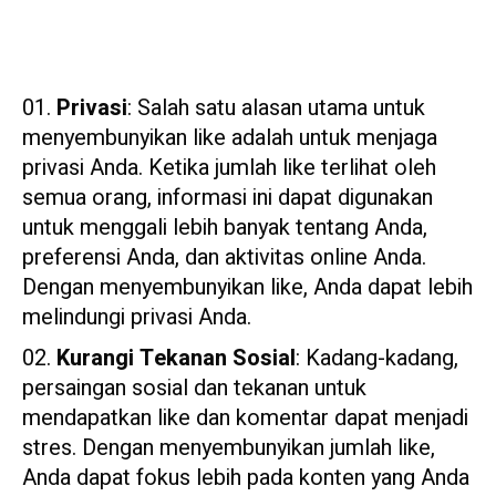
Privasi
: Salah satu alasan utama untuk
menyembunyikan like adalah untuk menjaga
privasi Anda. Ketika jumlah like terlihat oleh
semua orang, informasi ini dapat digunakan
untuk menggali lebih banyak tentang Anda,
preferensi Anda, dan aktivitas online Anda.
Dengan menyembunyikan like, Anda dapat lebih
melindungi privasi Anda.
Kurangi Tekanan Sosial
: Kadang-kadang,
persaingan sosial dan tekanan untuk
mendapatkan like dan komentar dapat menjadi
stres. Dengan menyembunyikan jumlah like,
Anda dapat fokus lebih pada konten yang Anda