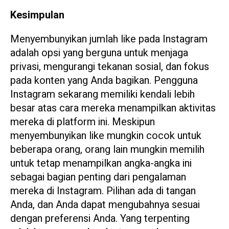
Kesimpulan
Menyembunyikan jumlah like pada Instagram
adalah opsi yang berguna untuk menjaga
privasi, mengurangi tekanan sosial, dan fokus
pada konten yang Anda bagikan. Pengguna
Instagram sekarang memiliki kendali lebih
besar atas cara mereka menampilkan aktivitas
mereka di platform ini. Meskipun
menyembunyikan like mungkin cocok untuk
beberapa orang, orang lain mungkin memilih
untuk tetap menampilkan angka-angka ini
sebagai bagian penting dari pengalaman
mereka di Instagram. Pilihan ada di tangan
Anda, dan Anda dapat mengubahnya sesuai
dengan preferensi Anda. Yang terpenting