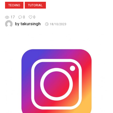
TECHNO
TUTORIAL
17
0
0
takursingh
by
18/10/2023