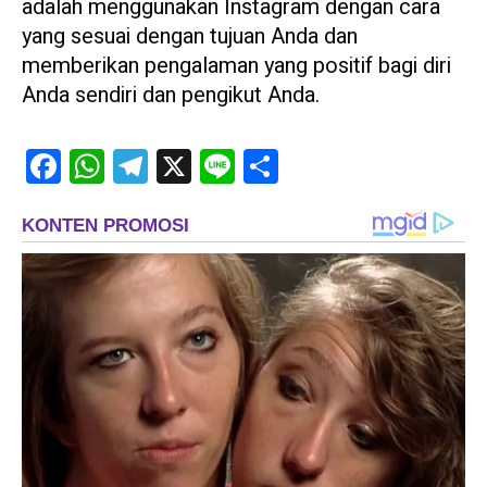
adalah menggunakan Instagram dengan cara
yang sesuai dengan tujuan Anda dan
memberikan pengalaman yang positif bagi diri
Anda sendiri dan pengikut Anda.
Facebook
WhatsApp
Telegram
X
Line
Share