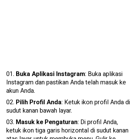
Buka Aplikasi Instagram
: Buka aplikasi
Instagram dan pastikan Anda telah masuk ke
akun Anda.
Pilih Profil Anda
: Ketuk ikon profil Anda di
sudut kanan bawah layar.
Masuk ke Pengaturan
: Di profil Anda,
ketuk ikon tiga garis horizontal di sudut kanan
atas layar untuk membuka menu. Gulir ke