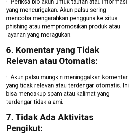
Periksa bio akun untuk tautan atau informasi
yang mencurigakan. Akun palsu sering
mencoba mengarahkan pengguna ke situs
phishing atau mempromosikan produk atau
layanan yang meragukan.
6.
Komentar yang Tidak
Relevan atau Otomatis:
Akun palsu mungkin meninggalkan komentar
yang tidak relevan atau terdengar otomatis. Ini
bisa mencakup spam atau kalimat yang
terdengar tidak alami.
7.
Tidak Ada Aktivitas
Pengikut: