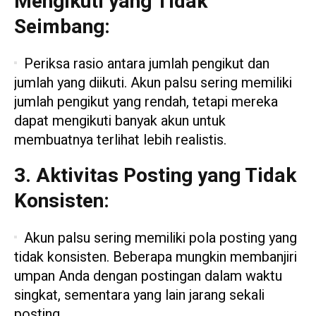
Mengikuti yang Tidak
Seimbang:
Periksa rasio antara jumlah pengikut dan
jumlah yang diikuti. Akun palsu sering memiliki
jumlah pengikut yang rendah, tetapi mereka
dapat mengikuti banyak akun untuk
membuatnya terlihat lebih realistis.
3.
Aktivitas Posting yang Tidak
Konsisten:
Akun palsu sering memiliki pola posting yang
tidak konsisten. Beberapa mungkin membanjiri
umpan Anda dengan postingan dalam waktu
singkat, sementara yang lain jarang sekali
posting.