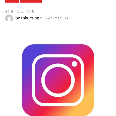
8
0
0
takursingh
by
14/11/2023