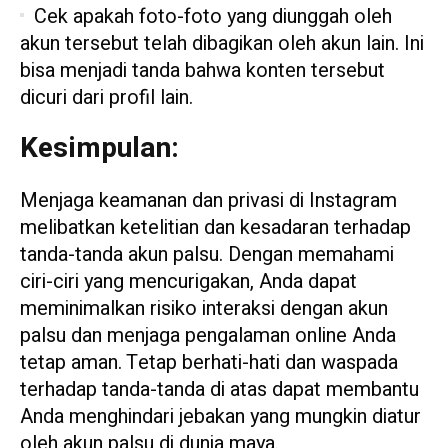
Cek apakah foto-foto yang diunggah oleh
akun tersebut telah dibagikan oleh akun lain. Ini
bisa menjadi tanda bahwa konten tersebut
dicuri dari profil lain.
Kesimpulan:
Menjaga keamanan dan privasi di Instagram
melibatkan ketelitian dan kesadaran terhadap
tanda-tanda akun palsu. Dengan memahami
ciri-ciri yang mencurigakan, Anda dapat
meminimalkan risiko interaksi dengan akun
palsu dan menjaga pengalaman online Anda
tetap aman. Tetap berhati-hati dan waspada
terhadap tanda-tanda di atas dapat membantu
Anda menghindari jebakan yang mungkin diatur
oleh akun palsu di dunia maya.