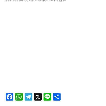
Facebook
WhatsApp
Telegram
X
Line
Share