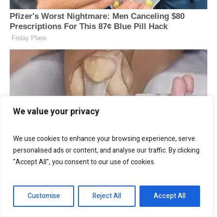
We value your privacy
We use cookies to enhance your browsing experience, serve
personalised ads or content, and analyse our traffic. By clicking
"Accept All", you consent to our use of cookies.
Customise
Reject All
Accept All