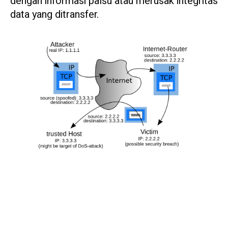
dengan informasi palsu atau merusak integritas
data yang ditransfer.