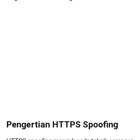
Pengertian HTTPS Spoofing