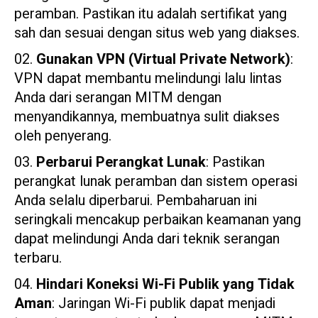
peramban. Pastikan itu adalah sertifikat yang
sah dan sesuai dengan situs web yang diakses.
Gunakan VPN (Virtual Private Network)
:
VPN dapat membantu melindungi lalu lintas
Anda dari serangan MITM dengan
menyandikannya, membuatnya sulit diakses
oleh penyerang.
Perbarui Perangkat Lunak
: Pastikan
perangkat lunak peramban dan sistem operasi
Anda selalu diperbarui. Pembaharuan ini
seringkali mencakup perbaikan keamanan yang
dapat melindungi Anda dari teknik serangan
terbaru.
Hindari Koneksi Wi-Fi Publik yang Tidak
Aman
: Jaringan Wi-Fi publik dapat menjadi