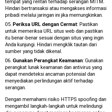
tempat yang rentan terhadap serangan MITM.
Hindari bertransaksi atau mengakses informasi
pribadi melalui jaringan ini jika memungkinkan.
Periksa URL dengan Cermat
: Pastikan
untuk memeriksa URL situs web dan pastikan
itu benar-benar sesuai dengan situs yang ingin
Anda kunjungi. Hindari mengklik tautan dari
sumber yang tidak dikenal.
Gunakan Perangkat Keamanan
: Gunakan
perangkat lunak keamanan dan antivirus yang
dapat mendeteksi ancaman potensial dan
menyediakan perlindungan aktif terhadap
serangan.
Dengan memahami risiko HTTPS spoofing dan
mengambil langkah-langkah untuk melindungi