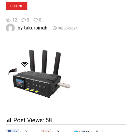
TECHNO
12
0
0
takursingh
by
30/05/2024
Post Views:
58