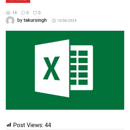
14
0
0
takursingh
by
10/06/2024
Post Views:
44