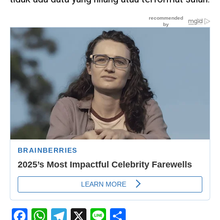
Facebook
WhatsApp
Telegram
X
Line
Share