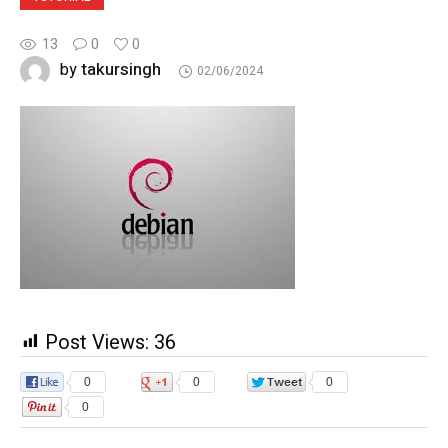
13
0
0
takursingh
by
02/06/2024
Post Views:
36
0
0
0
0