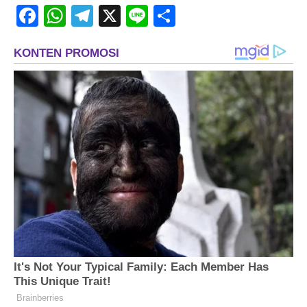
Facebook
WhatsApp
Telegram
X
Line
Share