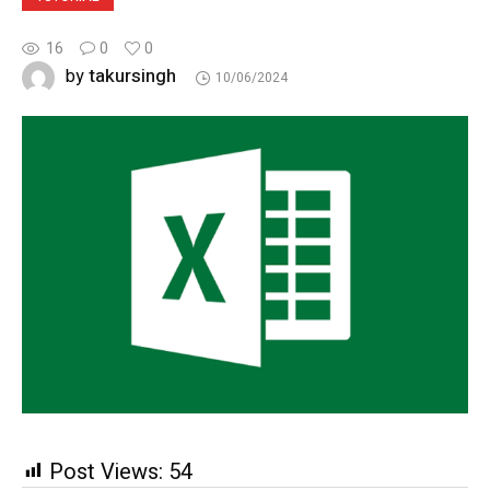
16
0
0
takursingh
by
10/06/2024
Post Views:
54