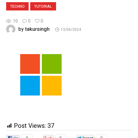
TECHNO
TUTORIAL
10
0
0
takursingh
by
13/06/2024
Post Views:
37