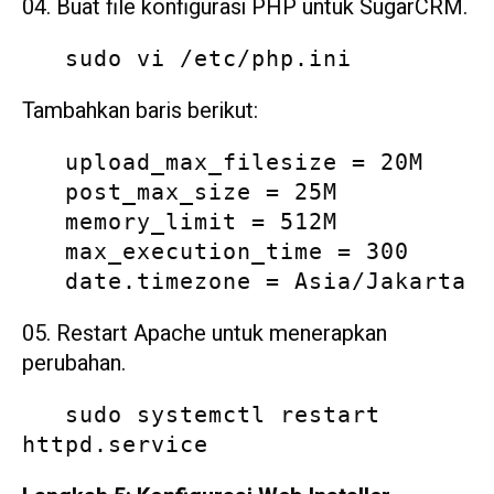
Buat file konfigurasi PHP untuk SugarCRM.
   sudo vi /etc/php.ini
Tambahkan baris berikut:
   upload_max_filesize = 20M

   post_max_size = 25M

   memory_limit = 512M

   max_execution_time = 300

   date.timezone = Asia/Jakarta
Restart Apache untuk menerapkan
perubahan.
   sudo systemctl restart 
httpd.service