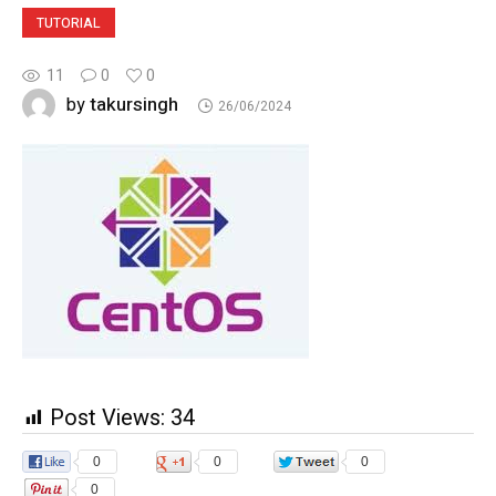
TUTORIAL
11
0
0
takursingh
by
26/06/2024
Post Views:
34
0
0
0
0