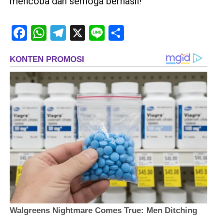
mencoba dan semoga berhasil!
Facebook
WhatsApp
Telegram
X
Line
Share