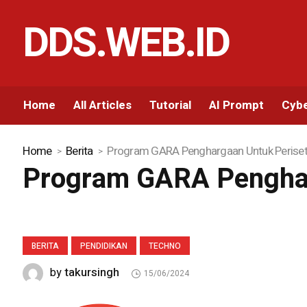
DDS.WEB.ID
Home
All Articles
Tutorial
AI Prompt
Cybe
Home
Berita
Program GARA Penghargaan Untuk Periset
Program GARA Pengharg
BERITA
PENDIDIKAN
TECHNO
takursingh
by
15/06/2024