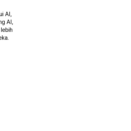
i AI,
ng AI,
lebih
eka.