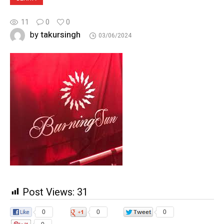
11
0
0
takursingh
by
03/06/2024
Post Views:
31
0
0
0