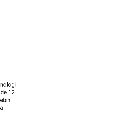
nologi
ide 12
ebih
na