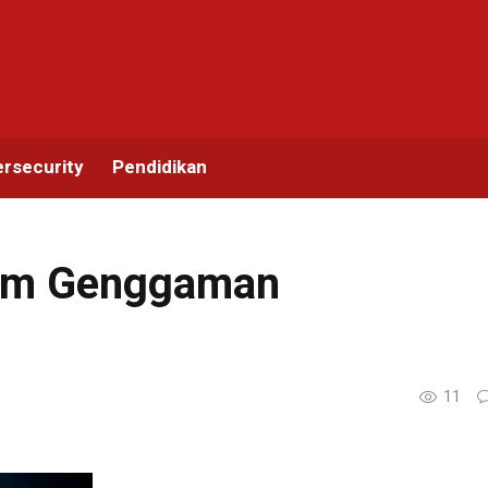
rsecurity
Pendidikan
alam Genggaman
11