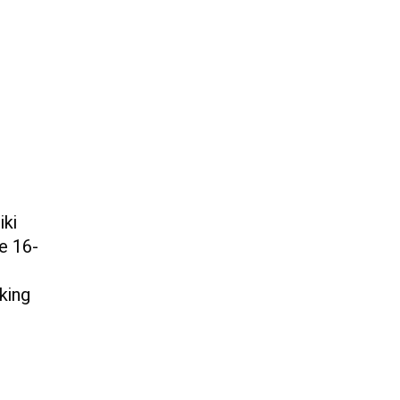
iki
e 16-
n
king