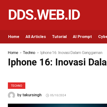
DDS.WEB.ID
Home
All Articles
Tutorial
AI Prompt
Cybe
Home
Techno
Iphone 16: Inovasi Dalam Genggaman
Iphone 16: Inovasi D
TECHNO
takursingh
by
05/10/2024