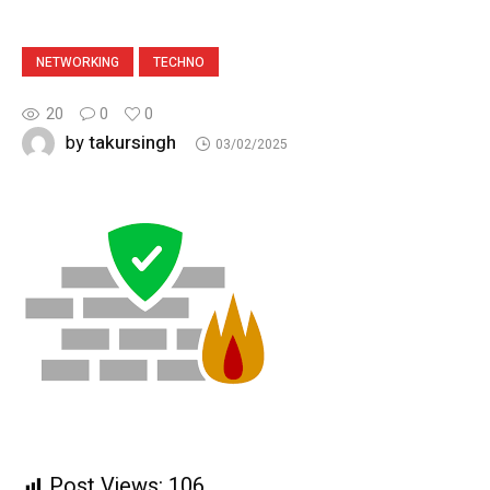
NETWORKING
TECHNO
20
0
0
takursingh
by
03/02/2025
Post Views:
106