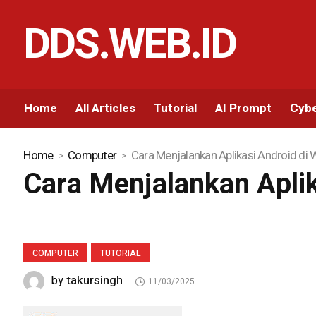
DDS.WEB.ID
Home
All Articles
Tutorial
AI Prompt
Cybe
Home
Computer
Cara Menjalankan Aplikasi Android di
Cara Menjalankan Apli
COMPUTER
TUTORIAL
takursingh
by
11/03/2025