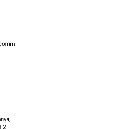
ualcomm
anya,
 F2