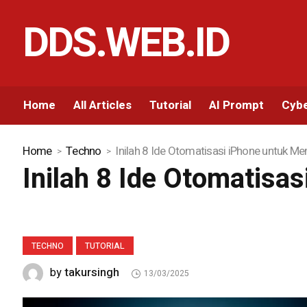
DDS.WEB.ID
Home
All Articles
Tutorial
AI Prompt
Cybe
Home
Techno
Inilah 8 Ide Otomatisasi iPhone untuk 
Inilah 8 Ide Otomatis
TECHNO
TUTORIAL
takursingh
by
13/03/2025