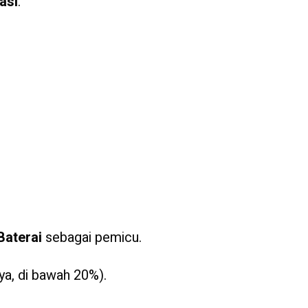
asi
.
Baterai
sebagai pemicu.
nya, di bawah 20%).