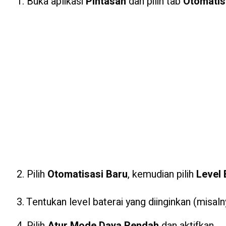
1. Buka aplikasi
Pintasan
dan pilih tab
Otomatis
2. Pilih
Otomatisasi Baru
, kemudian pilih
Level 
3. Tentukan level baterai yang diinginkan (misal
4. Pilih
Atur Mode Daya Rendah
dan aktifkan.