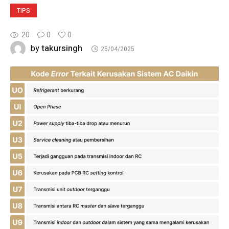
TIPS
20
0
0
takursingh
by
25/04/2025